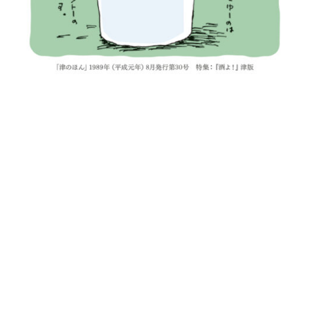
＼Co-Creation／
今年で創業70年
感謝の気持ちで
いっぱいです