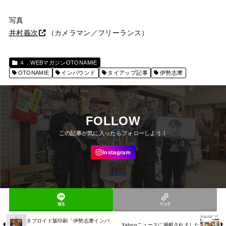
写真
井村義次
（カメラマン／フリーランス）
４．WEBマガジンOTONAMIE
OTONAMIE
インバウンド
タイアップ記事
伊勢志摩
FOLLOW
送る
リンク
タブロイド版印刷「伊勢志摩インバ
Yahooニュースに掲載されました