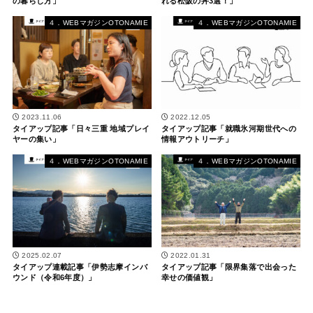
の暮らし方」
れる松阪の丼3選！」
４．WEBマガジンOTONAMIE
４．WEBマガジンOTONAMIE
2023.11.06
2022.12.05
タイアップ記事「日々三重 地域プレイ
タイアップ記事「就職氷河期世代への
ヤーの集い」
情報アウトリーチ」
４．WEBマガジンOTONAMIE
４．WEBマガジンOTONAMIE
2025.02.07
2022.01.31
タイアップ連載記事「伊勢志摩インバ
タイアップ記事「限界集落で出会った
ウンド（令和6年度）」
幸せの価値観」