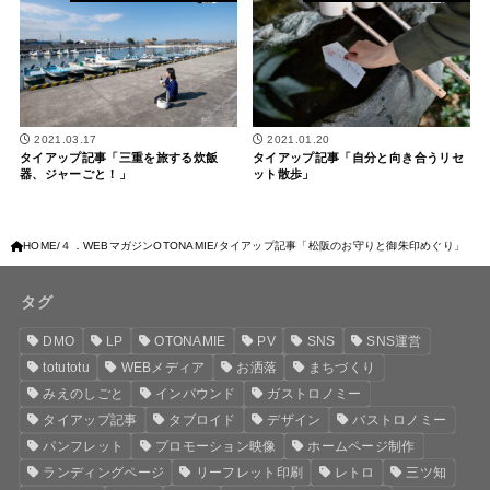
2021.03.17
2021.01.20
タイアップ記事「三重を旅する炊飯
タイアップ記事「自分と向き合うリセ
器、ジャーごと！」
ット散歩」
HOME
４．WEBマガジンOTONAMIE
タイアップ記事「松阪のお守りと御朱印めぐり」
タグ
DMO
LP
OTONAMIE
PV
SNS
SNS運営
totutotu
WEBメディア
お洒落
まちづくり
みえのしごと
インバウンド
ガストロノミー
タイアップ記事
タブロイド
デザイン
バストロノミー
パンフレット
プロモーション映像
ホームページ制作
ランディングページ
リーフレット印刷
レトロ
三ツ知