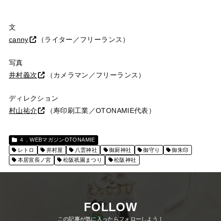
文
canny
（ライター／フリーランス）
写真
井村義次
（カメラマン／フリーランス）
ディレクション
村山祐介
（寿印刷工業／OTONAMIE代表）
４．WEBマガジンOTONAMIE
レトロ
井村屋
八雲神社
御厨神社
御守り
御朱印
本居宣長ノ宮
松阪祇園まつり
松阪神社
FOLLOW