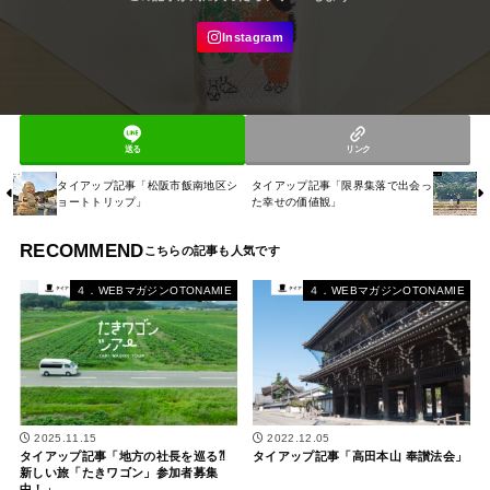
送る
リンク
タイアップ記事「松阪市飯南地区シ
タイアップ記事「限界集落で出会っ
ョートトリップ」
た幸せの価値観」
RECOMMEND
４．WEBマガジンOTONAMIE
４．WEBマガジンOTONAMIE
2025.11.15
2022.12.05
タイアップ記事「地方の社長を巡る⁈
タイアップ記事「高田本山 奉讃法会」
新しい旅「たきワゴン」参加者募集
中！」