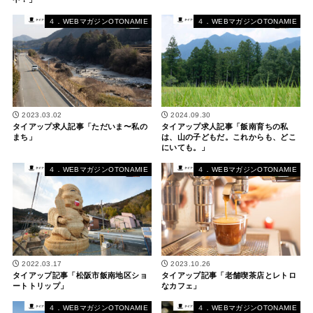
４．WEBマガジンOTONAMIE
４．WEBマガジンOTONAMIE
2023.03.02
2024.09.30
タイアップ求人記事「ただいま〜私の
タイアップ求人記事「飯南育ちの私
まち」
は、山の子どもだ。これからも、どこ
にいても。」
４．WEBマガジンOTONAMIE
４．WEBマガジンOTONAMIE
2022.03.17
2023.10.26
タイアップ記事「松阪市飯南地区ショ
タイアップ記事「老舗喫茶店とレトロ
ートトリップ」
なカフェ」
４．WEBマガジンOTONAMIE
４．WEBマガジンOTONAMIE