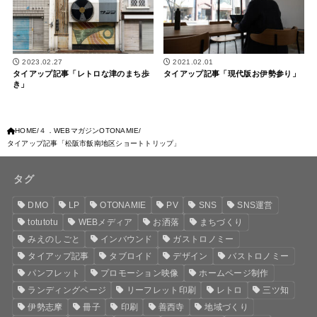
2023.02.27
2021.02.01
タイアップ記事「レトロな津のまち歩
タイアップ記事「現代版お伊勢参り」
き」
HOME
４．WEBマガジンOTONAMIE
タイアップ記事「松阪市飯南地区ショートトリップ」
タグ
DMO
LP
OTONAMIE
PV
SNS
SNS運営
totutotu
WEBメディア
お洒落
まちづくり
みえのしごと
インバウンド
ガストロノミー
タイアップ記事
タブロイド
デザイン
バストロノミー
パンフレット
プロモーション映像
ホームページ制作
ランディングページ
リーフレット印刷
レトロ
三ツ知
伊勢志摩
冊子
印刷
善西寺
地域づくり