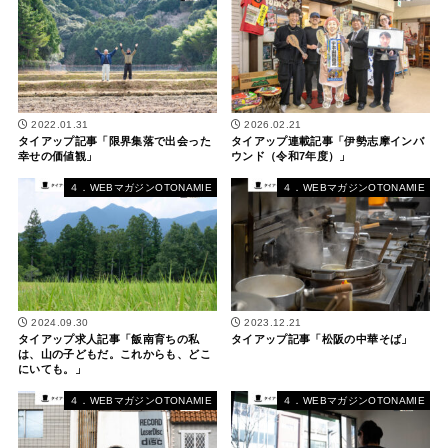
2022.01.31
2026.02.21
タイアップ記事「限界集落で出会った
タイアップ連載記事「伊勢志摩インバ
幸せの価値観」
ウンド（令和7年度）」
４．WEBマガジンOTONAMIE
４．WEBマガジンOTONAMIE
2024.09.30
2023.12.21
タイアップ求人記事「飯南育ちの私
タイアップ記事「松阪の中華そば」
は、山の子どもだ。これからも、どこ
にいても。」
４．WEBマガジンOTONAMIE
４．WEBマガジンOTONAMIE