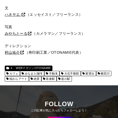
文
ハネサエ.
（エッセイスト／フリーランス）
写真
みやちとーる
（カメラマン／フリーランス）
ディレクション
村山祐介
（寿印刷工業／OTONAMIE代表）
４．WEBマガジンOTONAMIE
カフェ
みなまた珈琲
不動滝
大石不動院
展望台
櫛田川
稲わらアート
絶景
茶倉駅
道の駅
FOLLOW