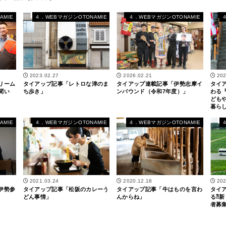
AMIE
４．WEBマガジンOTONAMIE
４．WEBマガジンOTONAMIE
2023.02.27
2026.02.21
202
リーム
タイアップ記事「レトロな津のま
タイアップ連載記事「伊勢志摩イ
タイ
聞い
ち歩き」
ンバウンド（令和7年度）」
わる
ども
暮ら
AMIE
４．WEBマガジンOTONAMIE
４．WEBマガジンOTONAMIE
2021.03.24
2020.12.18
202
伊勢参
タイアップ記事「松阪のカレーう
タイアップ記事「牛はものを言わ
タイ
どん事情」
んからね」
る⁈
者募