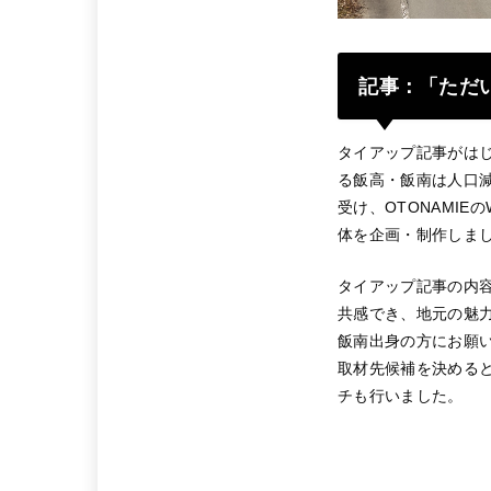
記事
：
「ただ
タイアップ記事がは
る飯高・飯南は人口
受け、OTONAMIE
体を企画・制作しま
タイアップ記事の内
共感でき、地元の魅
飯南出身の方にお願
取材先候補を決めると
チも行いました。