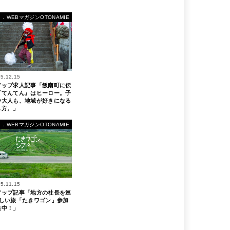
４．WEBマガジンOTONAMIE
5.12.15
アップ求人記事「飯南町に伝
『てんてん』はヒーロー。子
や大人も、地域が好きになる
し方。」
４．WEBマガジンOTONAMIE
5.11.15
アップ記事「地方の社長を巡
新しい旅「たきワゴン」参加
集中！」