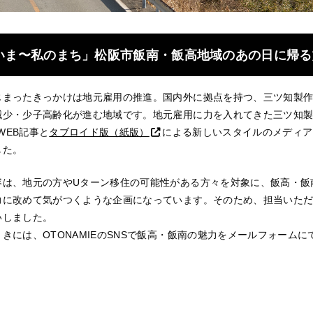
いま〜私のまち」松阪市飯南・飯高地域のあの日に帰る
じまったきっかけは地元雇用の推進。国内外に拠点を持つ、三ツ知製
減少・少子高齢化が進む地域です。地元雇用に力を入れてきた三ツ知
のWEB記事と
タブロイド版（紙版）
による新しいスタイルのメディア
した。
容は、地元の方やUターン移住の可能性がある方々を対象に、飯高・飯
力に改めて気がつくような企画になっています。そのため、担当いた
いしました。
きには、OTONAMIEのSNSで飯高・飯南の魅力をメールフォーム