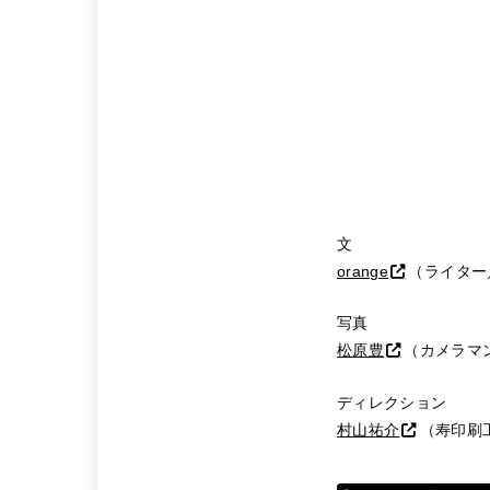
文
orange
（ライター
写真
松原豊
（カメラマ
ディレクション
村山祐介
（寿印刷工