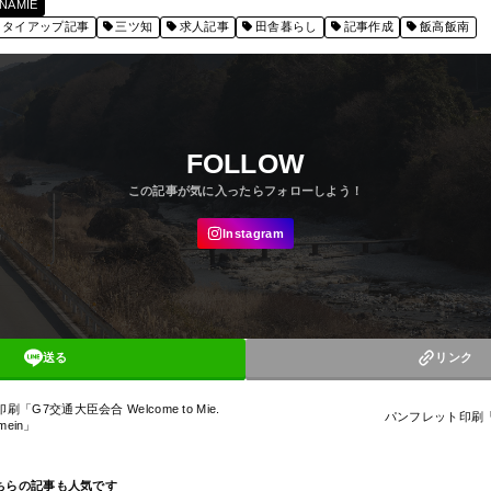
AMIE
タイアップ記事
三ツ知
求人記事
田舎暮らし
記事作成
飯高飯南
FOLLOW
送る
リンク
「G7交通大臣会合 Welcome to Mie.
パンフレット印刷
omein」