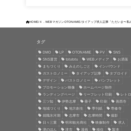
HOME
４．WEBマガジンOTONAMIE
タイアップ求人記事「ただいま〜私
タグ
DMO
LP
OTONAMIE
PV
SNS
SNS運営
totutotu
WEBメディア
お洒落
まちづくり
みえのしごと
インバウンド
ガストロノミー
タイアップ記事
タブロイド
デザイン
バストロノミー
パンフレット
プロモーション映像
ホームページ制作
ランディングページ
リーフレット印刷
レト
三ツ知
伊勢志摩
冊子
印刷
善西寺
地域づくり
地方創生
季刊紙
専修寺
就職氷河期
志摩市
志摩時間
撮影
日々三重
明和観光商社
映像制作
求人
津のほん
津市
漫画
移住
製本