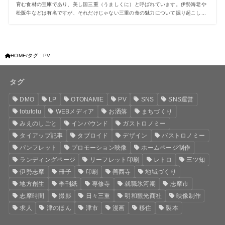
育む食材の宝庫であり、美し国三重（うましくに）と呼ばれています。伊勢海老や
松阪牛などは有名ですが、それだけじゃない三重の食の魅力について掘り起こし...
HOME
タグ : PV
タグ
DMO
LP
OTONAMIE
PV
SNS
SNS運営
totutotu
WEBメディア
お洒落
まちづくり
みえのしごと
インバウンド
ガストロノミー
タイアップ記事
タブロイド
デザイン
バストロノミー
パンフレット
プロモーション映像
ホームページ制作
ランディングページ
リーフレット印刷
レトロ
三ツ知
伊勢志摩
冊子
印刷
善西寺
地域づくり
地方創生
季刊紙
専修寺
就職氷河期
志摩市
志摩時間
撮影
日々三重
明和観光商社
映像制作
求人
津のほん
津市
漫画
移住
製本