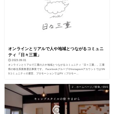
オンラインとリアルで人や地域とつながるコミュニ
ティ「日々三重」
2023.09.01
オンラインとリアルで三重の人や地域とつながるコミュニティ「日々三重」。三重
県の移住系業務委託事業です。 FacebookグループやInstagramアカウントではSN
Sコミュニティの運営、プロモーションではPV（プロモー...
２．ホームページ／映像／SNS