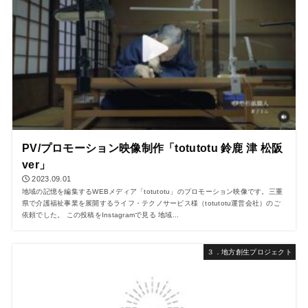
PV/プロモーション映像制作「totutotu 鈴鹿 津 松阪
ver」
2023.09.01
地域の記憶を編集するWEBメディア「totutotu」のプロモーション映像です。三重
県で介護福祉事業を展開するライフ・テクノサービス様（totutotu運営会社）のご
依頼でした。 この投稿をInstagramで見る 地域...
３．地方創生プロジェクト