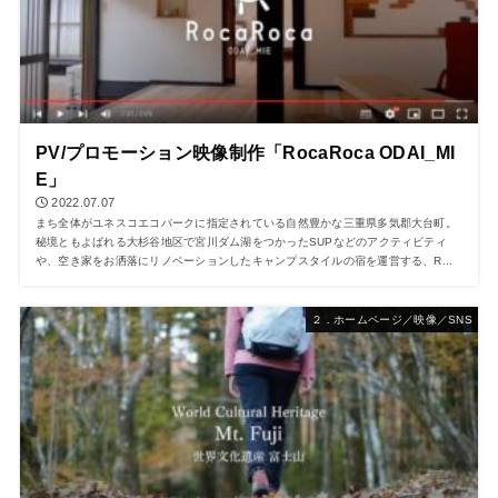
PV/プロモーション映像制作「RocaRoca ODAI_MI
E」
2022.07.07
まち全体がユネスコエコパークに指定されている自然豊かな三重県多気郡大台町。
秘境ともよばれる大杉谷地区で宮川ダム湖をつかったSUPなどのアクティビティ
や、空き家をお洒落にリノベーションしたキャンプスタイルの宿を運営する、R...
２．ホームページ／映像／SNS