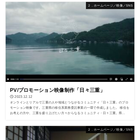
２．ホームページ／映像／SNS
PV/プロモーション映像制作「日々三重」
2023.12.12
オンラインとリアルで三重の人や地域とつながるコミュニティ「日々三重」のプロ
モーション映像です。三重県の移住系業務委託事業の一環で作成しました。 移住を
お考えの方や、三重を盛り上げたい方々からなるコミュニティ・日々三重。県...
２．ホームページ／映像／SNS