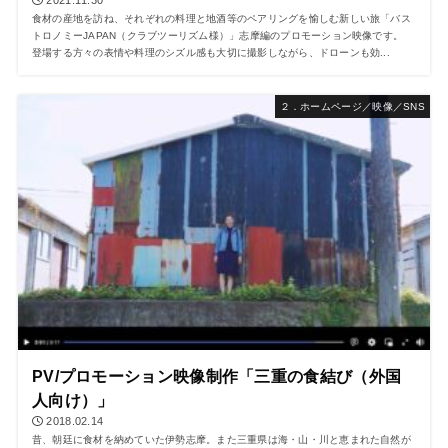
2021.11.30
食材の産地を訪ね、それぞれの料理と地酒等のペアリングを愉しむ新しい旅「バス
トロノミーJAPAN（クラブツーリズム様）」志摩編のプロモーション映像です。
登場する方々の表情や料理のシズル感も大切に撮影しながら、ドローンも効...
２．ホームページ／映像／SNS
PV/プロモーション映像制作「三重の食結び（外国
人向け）」
2018.02.14
昔、朝廷に食材を納めていた伊勢志摩。また三重県は海・山・川と恵まれた自然が