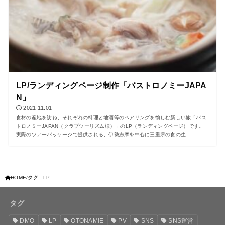
LP/ランディングページ制作「バストロノミーJAPA
N」
2021.11.01
食材の産地を訪ね、それぞれの料理と地酒等のペアリングを愉しむ新しい旅「バス
トロノミーJAPAN（クラブツーリズム様）」のLP（ランディングページ）です。
実際のツアーパッケージで提供される、伊勢志摩を中心に三重県の食の生...
HOME
タグ : LP
タグ
DMO
LP
OTONAMIE
PV
SNS
SNS運営