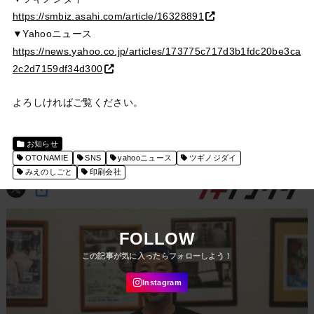
https://smbiz.asahi.com/article/16328891
▼Yahooニュース
https://news.yahoo.co.jp/articles/173775c717d3b1fdc20be3ca
2c2d7159df34d300
よろしければご覧ください。
お知らせ
OTONAMIE
SNS
yahooニュース
ツギノジダイ
みえのしごと
印刷会社
FOLLOW