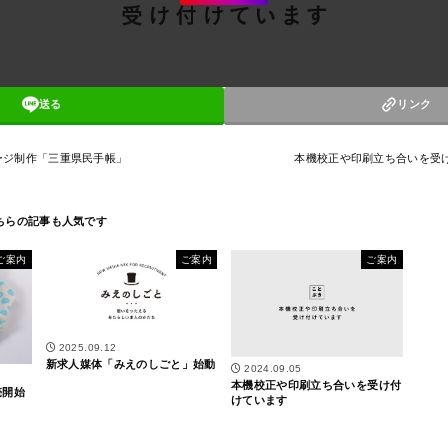
送る
リンク
ページ制作「三重県民手帳」
本機校正や印刷立ち合いを受
ご案内
ご案内
ご案内
2025.09.12
新求人媒体「みえのしごと」始動
2024.09.05
本機校正や印刷立ち合いを受け付
売開始
けています