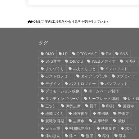
HOME
ご案内
工場見学や会社見学を受け付けています
タグ
DMO
LP
OTONAMIE
PV
SNS
SNS運営
totutotu
WEBメディア
お洒落
まちづくり
みえのしごと
インバウンド
ガストロノミー
タイアップ記事
タブロイド
デザイン
バストロノミー
パンフレット
プロモーション映像
ホームページ制作
ランディングページ
リーフレット印刷
レト
三ツ知
伊勢志摩
冊子
印刷
善西寺
地域づくり
地方創生
季刊紙
専修寺
就職氷河期
志摩市
志摩時間
撮影
日々三重
明和観光商社
映像制作
求人
津のほん
津市
漫画
移住
製本