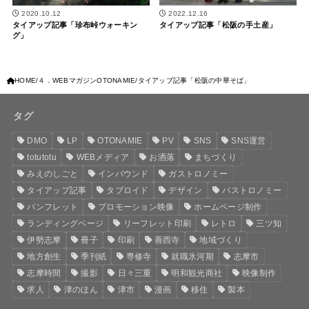
2020.10.12
2022.12.16
タイアップ記事「珍布峠ウォーキン
タイアップ記事「松阪の手土産」
グ」
HOME
４．WEBマガジンOTONAMIE
タイアップ記事「松阪の中華そば」
タグ
DMO
LP
OTONAMIE
PV
SNS
SNS運営
totutotu
WEBメディア
お洒落
まちづくり
みえのしごと
インバウンド
ガストロノミー
タイアップ記事
タブロイド
デザイン
バストロノミー
パンフレット
プロモーション映像
ホームページ制作
ランディングページ
リーフレット印刷
レトロ
三ツ知
伊勢志摩
冊子
印刷
善西寺
地域づくり
地方創生
季刊紙
専修寺
就職氷河期
志摩市
志摩時間
撮影
日々三重
明和観光商社
映像制作
求人
津のほん
津市
漫画
移住
製本