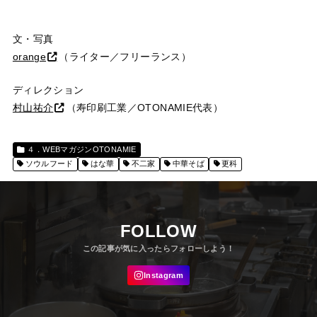
文・写真
orange
（ライター／フリーランス）
ディレクション
村山祐介
（寿印刷工業／OTONAMIE代表）
４．WEBマガジンOTONAMIE
ソウルフード
はな華
不二家
中華そば
更科
FOLLOW