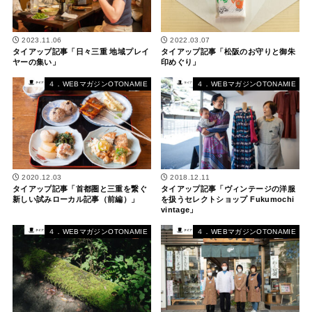
2023.11.06
2022.03.07
タイアップ記事「日々三重 地域プレイ
タイアップ記事「松阪のお守りと御朱
ヤーの集い」
印めぐり」
４．WEBマガジンOTONAMIE
４．WEBマガジンOTONAMIE
2020.12.03
2018.12.11
タイアップ記事「首都圏と三重を繋ぐ
タイアップ記事「ヴィンテージの洋服
新しい試みローカル記事（前編）」
を扱うセレクトショップ Fukumochi
vintage」
４．WEBマガジンOTONAMIE
４．WEBマガジンOTONAMIE