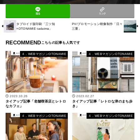
送る
リンク
タブロイド版印刷「三ツ知
PV/プロモーション映像制作「日々
×OTONAMIE tadaima」
三重」
RECOMMEND
４．WEBマガジンOTONAMIE
４．WEBマガジンOTONAMIE
2023.10.26
2023.02.27
タイアップ記事「老舗喫茶店とレトロ
タイアップ記事「レトロな津のまち歩
なカフェ」
き」
４．WEBマガジンOTONAMIE
４．WEBマガジンOTONAMIE