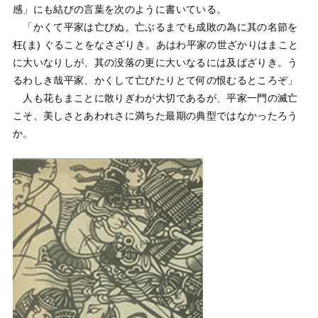
感」にも結びの言葉を次のように書いている。
「かくて平家は亡びぬ。亡ぶるまでも成敗の為に其の名節を
枉(ま) ぐることをなさざりき。あはわ平家の世ざかりはまこと
に大いなりしが、其の没落の更に大いなるには及ばざりき。う
るわしき哉平家、かくして亡びたりとて何の恨むるところぞ」
人も花もまことに散りぎわが大切であるが、平家一門の滅亡
こそ、美しさとあわれさに満ちた最期の典型ではなかったろう
か。