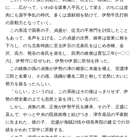
に……広がって、いわゆる坂東八平氏として栄え、のちには皮
肉にも源平争乱の時代、多くは源頼朝を助けて、伊勢平氏打倒
の原動力となっていく。
この系流で国香の子、貞盛が、従兄の平将門を討伐したこと
もあって、名声を上げる。この貞盛の次男、維将は坂東に根を
下ろし、のち北条時政に至る伊豆の北条氏をはじめ赤橋、金
沢、高力、熊谷の各氏を派生し、四男の維衡は寛弘三年(一〇〇
六)、伊勢守に任ぜられ、伊勢や伊賀に所領を持った。
この維衡の孫の貞衡が伊勢の津の櫛形に本拠を構え、安濃津
三郎と名乗り、その孫、清綱が桑名二郎と称して北勢に大いに
勢力を振るったらしい。
「らしい」というのは、この系統はその後はっきりせず、伊
勢の歴史書の上でも忽然と姿を消しているのだ。
しかし、貞衡の弟、正衡が伊勢平氏を継承、その子、正盛に
及んで、やっと中央の院政政権と結びつき、津市産品の平家館
に生まれた、彼の子、 忠盛が海賊討伐や得長寿院の建立での功
績をかわれて宮中に昇殿する。