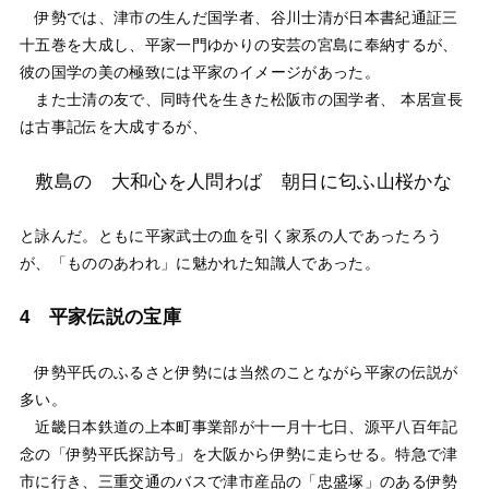
伊勢では、津市の生んだ国学者、谷川士清が日本書紀通証三
十五巻を大成し、平家一門ゆかりの安芸の宮島に奉納するが、
彼の国学の美の極致には平家のイメージがあった。
また士清の友で、同時代を生きた松阪市の国学者、 本居宣長
は古事記伝を大成するが、
敷島の 大和心を人問わば 朝日に匂ふ山桜かな
と詠んだ。ともに平家武士の血を引く家系の人であったろう
が、「もののあわれ」に魅かれた知識人であった。
4 平家伝説の宝庫
伊勢平氏のふるさと伊勢には当然のことながら平家の伝説が
多い。
近畿日本鉄道の上本町事業部が十一月十七日、源平八百年記
念の「伊勢平氏探訪号」を大阪から伊勢に走らせる。特急で津
市に行き、三重交通のバスで津市産品の「忠盛塚」のある伊勢