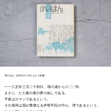
津のほん 1985/10 VOL.2より転載
一一八五年三月二十四日、壇の浦から八〇〇年。
まさに、ただ春の夜の夢の如しである。
平家はロマンであるという。
その発祥は我が豊穣なる伊勢平氏の中心、津であるという。