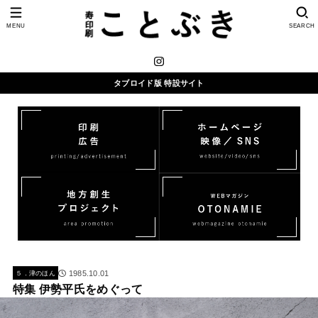
MENU
SEARCH
タブロイド版 特設サイト
1985.10.01
５．津のほん
特集 伊勢平氏をめぐって