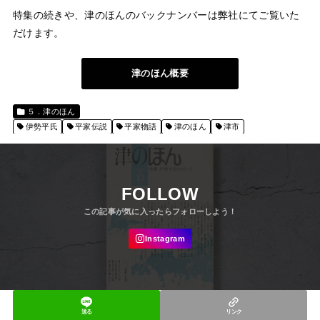
特集の続きや、津のほんのバックナンバーは弊社にてご覧いた
だけます。
津のほん概要
５．津のほん
伊勢平氏
平家伝説
平家物語
津のほん
津市
FOLLOW
送る
リンク