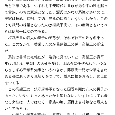
氏と平家である。いずれも平安時代に皇族が源や平の姓を賜っ
て貴族、のちに豪族となった。源氏はかなり系流が多いのに、
平家は桓武、仁明、文徳、光孝の四流しかない。しかも、この
うち武門の棟梁となったのは桓武平氏で、その庶流ともいうべ
きは伊勢平氏なのである。
桓武天皇の四人の皇子の子孫が、それぞれ平の姓を名乗っ
た。このなかで一番栄えたのが葛原親王の孫、高望王の系流
だ。
系譜は非常に複雑だが、端的に見ていくと、高望王が寛平二
年(八九〇)、平朝臣の氏姓を受け、上総介に任ぜられた。今な
らさしずめ千葉県知事というべきか。藤原氏一門が栄華をきわ
める都にあっさり見切りをつけて、坂東に根をおろし、武士団
をつくる。
この高望王に、鎮守府将軍となった国香を頭に八人の男子が
あった。いや、もっとあったかも知れない。いずれにしても母
なる女性は一人ではなく、豪族の姫、眉目よき村娘など幾人も
いたであろう。
この子らの子孫が房総に、武蔵に、秩父に、相模に、伊豆