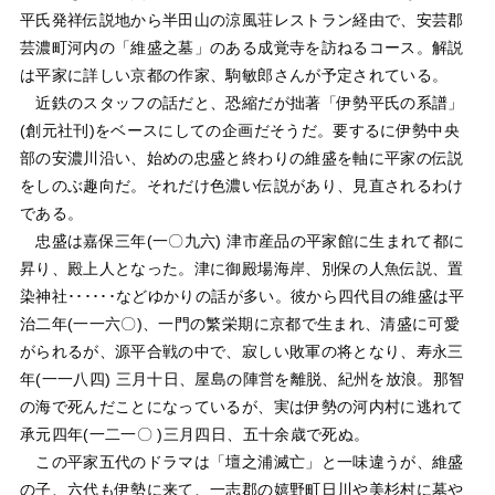
平氏発祥伝説地から半田山の涼風荘レストラン経由で、安芸郡
芸濃町河内の「維盛之墓」のある成覚寺を訪ねるコース。解説
は平家に詳しい京都の作家、駒敏郎さんが予定されている。
近鉄のスタッフの話だと、恐縮だが拙著「伊勢平氏の系譜」
(創元社刊)をベースにしての企画だそうだ。要するに伊勢中央
部の安濃川沿い、始めの忠盛と終わりの維盛を軸に平家の伝説
をしのぶ趣向だ。それだけ色濃い伝説があり、見直されるわけ
である。
忠盛は嘉保三年(一〇九六) 津市産品の平家館に生まれて都に
昇り、殿上人となった。津に御殿場海岸、別保の人魚伝説、置
染神社･･････などゆかりの話が多い。彼から四代目の維盛は平
治二年(一一六〇)、一門の繁栄期に京都で生まれ、清盛に可愛
がられるが、源平合戦の中で、寂しい敗軍の将となり、寿永三
年(一一八四) 三月十日、屋島の陣営を離脱、紀州を放浪。那智
の海で死んだことになっているが、実は伊勢の河内村に逃れて
承元四年(一二一〇 )三月四日、五十余歳で死ぬ。
この平家五代のドラマは「壇之浦滅亡」と一味違うが、維盛
の子、六代も伊勢に来て、一志郡の嬉野町日川や美杉村に墓や