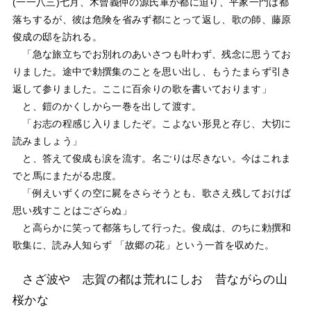
(一一八三)七月、木曾義仲の源氏軍が都に迫り、平家一門は都
落ちするが、彼は危険を省みず都にとって返し、歌の師、藤原
俊成の邸を訪れる。
「急な旅立ちでお別れのあいさつも叶わず、残念に思うてお
りました。途中で勅撰集のことを思い出し、もうたまらず引き
返して参りました。ここに百余りの歌を書いております」
と、鎧のかくしから一巻を出して渡す。
「お志の程感じ入りましたぞ。こよない形見と存じ、大切に
読みましょう」
と、答えて俊成も涙を流す。名ごりは尽きない。今はこれま
でと馬にまたがる忠度。
「例えいずくの空に屍をさらそうとも、歌さえ残しておけば
思い残すことはござらぬ」
と高らかに笑って都落ちして行った。俊成は、のちに勅撰和
歌集に、読み人知らず 「故郷の花」という一首を収めた。
さざ波や 志賀の都は荒れにしお 昔ながらの山
桜かな