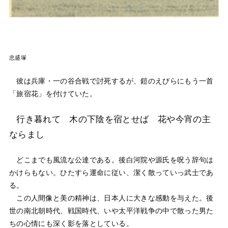
忠盛塚
彼は兵庫・一の谷合戦で討死するが、鎧のえびらにもう一首
「旅宿花」を付けていた。
行き暮れて 木の下陰を宿とせば 花や今宵の主
ならまし
どこまでも風流な公達である。後白河院や源氏を呪う辞句は
かけらもない。ひたすら運命に従い、潔く散っていっ武士であ
る。
この人間像と美の精神は、日本人に大きな感動を与えた。後
世の南北朝時代、戦国時代、いや太平洋戦争の中で散った男た
ちの心情にも深く影を落としている。