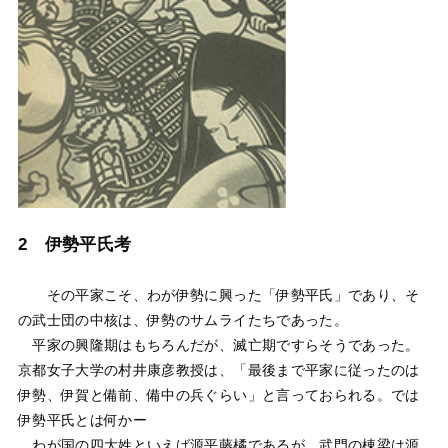
2 伊勢平氏考
その平家こそ、わが伊勢に興った「伊勢平氏」であり、そ
の武士団の中核は、伊勢のサムライたちであった。
平家の興隆期はもちろんだが、滅亡期ですらそうであった。
京都女子大学の村井康彦教授は、「最後まで平家に従ったのは
伊勢、伊賀と備前、備中の兵ぐらい」と言っておられる。では
伊勢平氏とは何かー
わが国の四大姓といえば源平藤橘であるが、武門の棟梁は源