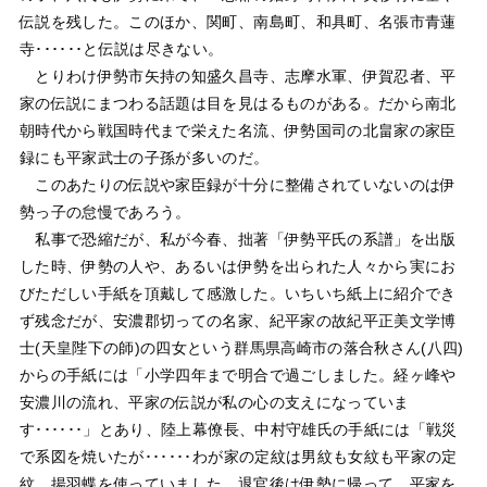
伝説を残した。このほか、関町、南島町、和具町、名張市青蓮
寺･･････と伝説は尽きない。
とりわけ伊勢市矢持の知盛久昌寺、志摩水軍、伊賀忍者、平
家の伝説にまつわる話題は目を見はるものがある。だから南北
朝時代から戦国時代まで栄えた名流、伊勢国司の北畠家の家臣
録にも平家武士の子孫が多いのだ。
このあたりの伝説や家臣録が十分に整備されていないのは伊
勢っ子の怠慢であろう。
私事で恐縮だが、私が今春、拙著「伊勢平氏の系譜」を出版
した時、伊勢の人や、あるいは伊勢を出られた人々から実にお
びただしい手紙を頂戴して感激した。いちいち紙上に紹介でき
ず残念だが、安濃郡切っての名家、紀平家の故紀平正美文学博
士(天皇陛下の師)の四女という群馬県高崎市の落合秋さん(八四)
からの手紙には「小学四年まで明合で過ごしました。経ヶ峰や
安濃川の流れ、平家の伝説が私の心の支えになっていま
す･･････」とあり、陸上幕僚長、中村守雄氏の手紙には「戦災
で系図を焼いたが･･････わが家の定紋は男紋も女紋も平家の定
紋、揚羽蝶を使っていました。退官後は伊勢に帰って、平家を