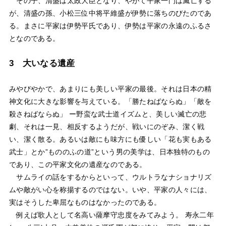
その子、清盛は太政大臣となり、やがて平家一門は滅亡する
が、清盛の孫、小松三位中将平維盛が伊勢に落ちのびたのであ
る。まさに平家は伊勢平氏であり、伊勢は平家の永遠のふるさ
となのである。
3 大いなる遺産
みやびやかで、あまりにも美しい平家の最後。それは日本の精
神文化に大きな影響を与えている。「勝たねばならぬ」「敵を
殺さねばならぬ」 ー野蛮な武士道イズムと、美しい滅亡の悲
劇、それは一見、相反するようだが、戦いにのぞみ、潔く戦
い、潔く散る。あるいは敵にも味方にも優しい「花も実もある
武士」とか”もののふの道”という男の美学は、日本独特のもの
であり、この平家文化の遺産なのである。
サムライの話をするからといって、ウルトラなナショナリズ
ムや敵がい心を称揚するのではない。いや、平家の人々には、
実はそうした卑屈なものはなかったのである。
例えば歌人として名高い薩摩守忠度をみてみよう。 寿永二年