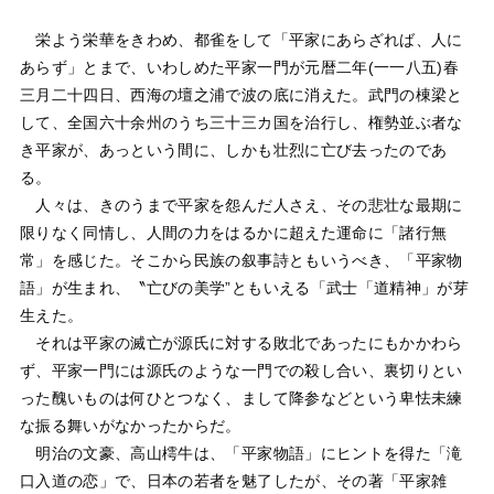
栄よう栄華をきわめ、都雀をして「平家にあらざれば、人に
あらず」とまで、いわしめた平家一門が元暦二年(一一八五)春
三月二十四日、西海の壇之浦で波の底に消えた。武門の棟梁と
して、全国六十余州のうち三十三カ国を治行し、権勢並ぶ者な
き平家が、あっという間に、しかも壮烈に亡び去ったのであ
る。
人々は、きのうまで平家を怨んだ人さえ、その悲壮な最期に
限りなく同情し、人間の力をはるかに超えた運命に「諸行無
常」を感じた。そこから民族の叙事詩ともいうべき、「平家物
語」が生まれ、〝亡びの美学”ともいえる「武士「道精神」が芽
生えた。
それは平家の滅亡が源氏に対する敗北であったにもかかわら
ず、平家一門には源氏のような一門での殺し合い、裏切りとい
った醜いものは何ひとつなく、まして降参などという卑怯未練
な振る舞いがなかったからだ。
明治の文豪、高山樗牛は、「平家物語」にヒントを得た「滝
口入道の恋」で、日本の若者を魅了したが、その著「平家雑