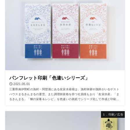
パンフレット印刷「色違いシリーズ」
2021.05.01
三重県南伊勢町の漁村・阿曽浦にある友栄水産様は、漁村体験や漁師がいるゲスト
ハウスまるきんまるの運営、また調理師資格を持つ社員様もおり「友栄水産」「ま
るきんまる」「鯛の栄養＆レシピ」を色違いの表紙でシリーズ化して作成と印刷...
１．印刷／広告