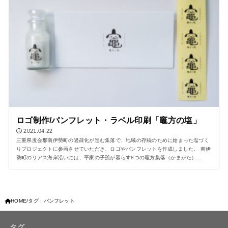
ロゴ制作/パンフレット・ラベル印刷「竈方の塩」
2021.04.22
三重県度会郡南伊勢町の過疎化が進む集落で、地域の存続のために始まった塩づく
りプロジェクトに参画させていただき、ロゴやパンフレットを作成しました。 南伊
勢町のリアス海岸沿いには、平家の子孫が暮らす8つの竈方集落（かまがた）...
HOME
タグ : パンフレット
タグ