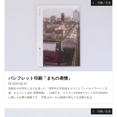
１．印刷／広告
パンフレット印刷「まちの表情」
2023.03.01
高校生や大学生とまちを巡った「津市中心市街地まちづくりフィールドワーク（主
催：まちづくり会社 津夢時風）」の様子を、ライターがWEBマガジンOTONAMIE
に綴った記事の紙版です。 写真はローカル銭湯や村などを哀愁のある...
１．印刷／広告