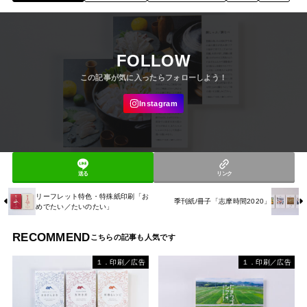
FOLLOW
送る
リンク
リーフレット特色・特殊紙印刷「お
季刊紙/冊子「志摩時間2020」
めでたい／たいのたい」
RECOMMEND
１．印刷／広告
１．印刷／広告