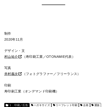
制作
2020年11月
デザイン・文
村山祐介
（寿印刷工業／OTONAMIE代表）
写真
井村義次
（フォトグラファー／フリーランス）
印刷
寿印刷工業（オンデマンド印刷機）
１．印刷／広告
ハガキサイズ
リーフレット印刷
企画
通販