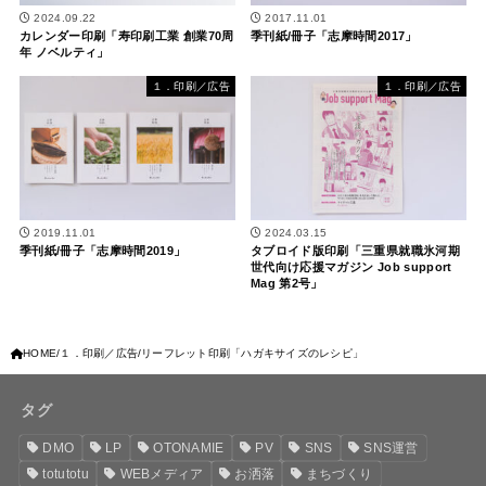
2024.09.22
2017.11.01
カレンダー印刷「寿印刷工業 創業70周
季刊紙/冊子「志摩時間2017」
年 ノベルティ」
１．印刷／広告
１．印刷／広告
2019.11.01
2024.03.15
季刊紙/冊子「志摩時間2019」
タブロイド版印刷「三重県就職氷河期
世代向け応援マガジン Job support
Mag 第2号」
HOME
１．印刷／広告
リーフレット印刷「ハガキサイズのレシピ」
タグ
DMO
LP
OTONAMIE
PV
SNS
SNS運営
totutotu
WEBメディア
お洒落
まちづくり