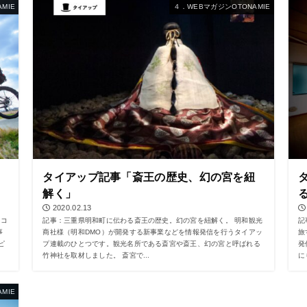
MIE
４．WEBマガジンOTONAMIE
タイアップ記事「斎王の歴史、幻の宮を紐
解く」
2020.02.13
、コ
記事：三重県明和町に伝わる斎王の歴史。幻の宮を紐解く。 明和観光
記
事
商社様（明和DMO）が開発する新事業などを情報発信を行うタイアッ
旅
ピ
プ連載のひとつです。観光名所である斎宮や斎王、幻の宮と呼ばれる
発
竹神社を取材しました。 斎宮で...
に
MIE