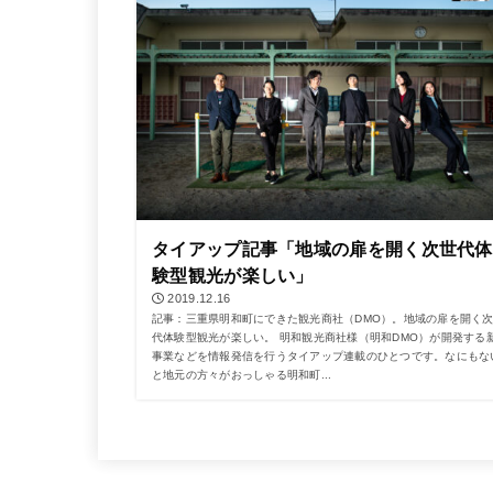
タイアップ記事「地域の扉を開く次世代体
験型観光が楽しい」
2019.12.16
記事：三重県明和町にできた観光商社（DMO）。地域の扉を開く
代体験型観光が楽しい。 明和観光商社様（明和DMO）が開発する
事業などを情報発信を行うタイアップ連載のひとつです。なにもな
と地元の方々がおっしゃる明和町...