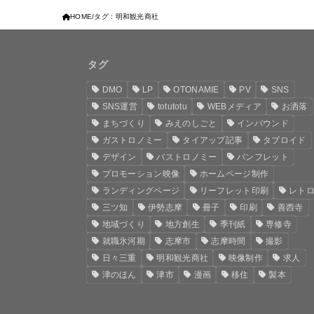
HOME
タグ : 明和観光商社
タグ
DMO
LP
OTONAMIE
PV
SNS
SNS運営
totutotu
WEBメディア
お洒落
まちづくり
みえのしごと
インバウンド
ガストロノミー
タイアップ記事
タブロイド
デザイン
バストロノミー
パンフレット
プロモーション映像
ホームページ制作
ランディングページ
リーフレット印刷
レト
三ツ知
伊勢志摩
冊子
印刷
善西寺
地域づくり
地方創生
季刊紙
専修寺
就職氷河期
志摩市
志摩時間
撮影
日々三重
明和観光商社
映像制作
求人
津のほん
津市
漫画
移住
製本