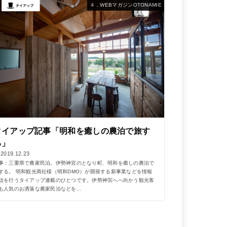
４．WEBマガジンOTONAMIE
タイアップ記事「明和を癒しの農泊で旅す
る」
2019.12.23
事：三重県で農家民泊。伊勢神宮のとなり町、明和を癒しの農泊で
する。 明和観光商社様（明和DMO）が開発する新事業などを情報
信を行うタイアップ連載のひとつです。伊勢神宮へへ向かう観光客
も人気のお洒落な農家民泊などを...