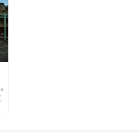
次世
新
い