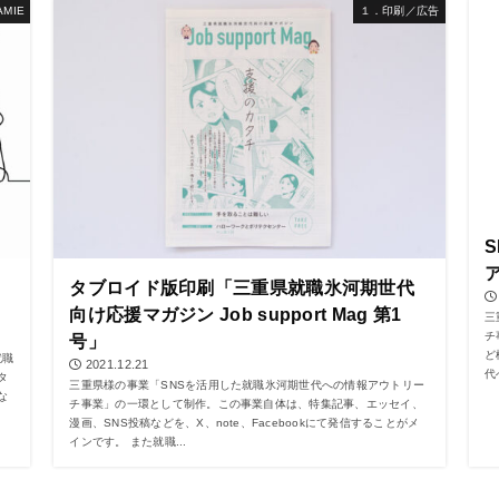
MIE
１．印刷／広告
タブロイド版印刷「三重県就職氷河期世代
向け応援マガジン Job support Mag 第1
三
チ
号」
ど
就職
2021.12.21
代
タ
三重県様の事業「SNSを活用した就職氷河期世代への情報アウトリー
な
チ事業」の一環として制作。この事業自体は、特集記事、エッセイ、
漫画、SNS投稿などを、X、note、Facebookにて発信することがメ
インです。 また就職...