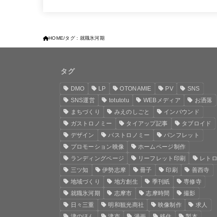
HOME
タグ : 就職氷河期
タグ
DMO
LP
OTONAMIE
PV
SNS
SNS運営
totutotu
WEBメディア
お洒落
まちづくり
みえのしごと
インバウンド
ガストロノミー
タイアップ記事
タブロイド
デザイン
バストロノミー
パンフレット
プロモーション映像
ホームページ制作
ランディングページ
リーフレット印刷
レト
三ツ知
伊勢志摩
冊子
印刷
善西寺
地域づくり
地方創生
季刊紙
専修寺
就職氷河期
志摩市
志摩時間
撮影
日々三重
明和観光商社
映像制作
求人
津のほん
津市
漫画
移住
製本