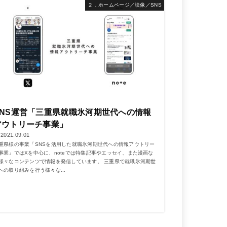
２．ホームページ／映像／SNS
SNS運営「三重県就職氷河期世代への情報
アウトリーチ事業」
2021.09.01
重県様の事業「SNSを活用した就職氷河期世代への情報アウトリー
事業」ではXを中心に、noteでは特集記事やエッセイ、また漫画な
様々なコンテンツで情報を発信しています。 三重県で就職氷河期世
への取り組みを行う様々な...