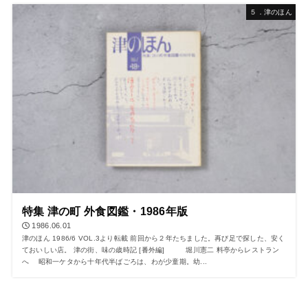
５．津のほん
特集 津の町 外食図鑑・1986年版
1986.06.01
津のほん 1986/6 VOL.3より転載 前回から２年たちました。再び足で探した、安く
ておいしい店。 津の街、味の歳時記 [番外編] 堀川憲二 料亭からレストラン
へ 昭和一ケタから十年代半ばごろは、わが少童期。幼...