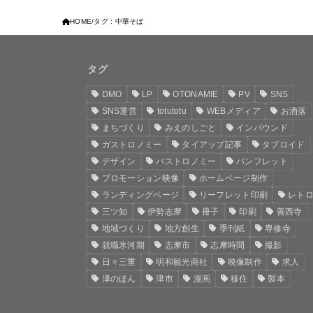
HOME
タグ : 中華そば
タグ
DMO
LP
OTONAMIE
PV
SNS
SNS運営
totutotu
WEBメディア
お洒落
まちづくり
みえのしごと
インバウンド
ガストロノミー
タイアップ記事
タブロイド
デザイン
バストロノミー
パンフレット
プロモーション映像
ホームページ制作
ランディングページ
リーフレット印刷
レト
三ツ知
伊勢志摩
冊子
印刷
善西寺
地域づくり
地方創生
季刊紙
専修寺
就職氷河期
志摩市
志摩時間
撮影
日々三重
明和観光商社
映像制作
求人
津のほん
津市
漫画
移住
製本