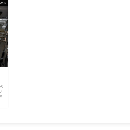
MIE
様の
ひ
深