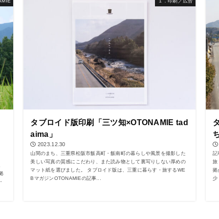
MIE
１．印刷／広告
タブロイド版印刷「三ツ知×OTONAMIE tad
aima」
2023.12.30
山間のまち、三重県松阪市飯高町・飯南町の暮らしや風景を撮影した
記
美しい写真の質感にこだわり、また読み物として裏写りしない厚めの
旅
。
マット紙を選びました。 タブロイド版は、三重に暮らす・旅するWE
拠
拠
BマガジンOTONAMIEの記事...
少
・