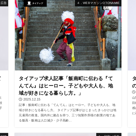
／広告
４．WEBマガジンOTONAMIE
て
タイアップ求人記事「飯南町に伝わる『て
んてん』はヒーロー。子どもや大人も、地
域が好きになる暮らし方。」
ミ
山
2025.12.15
校
目
記事：飯南町に伝わる「てんてん」はヒーロー。子どもや大人も、地
子
感
域が好きになる暮らし方。 タイアップ記事がはじまったきっかけは地
に
元雇用の推進。国内外に拠点を持つ、三ツ知製作所様の創業の地であ
る飯高・飯南は人口減少・少子高齢...