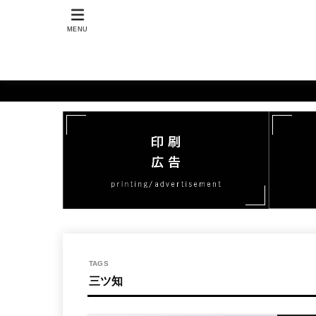
MENU
三ツ知