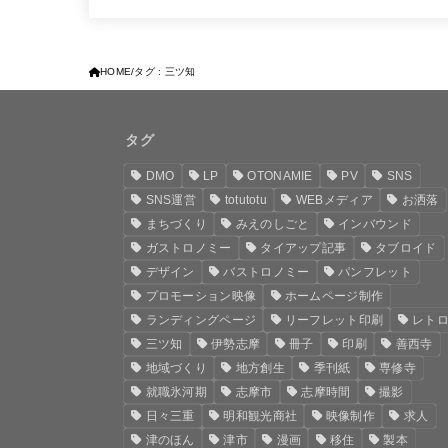
HOME
タグ : 三ツ知
タグ
DMO
LP
OTONAMIE
PV
SNS
SNS運営
totutotu
WEBメディア
お洒落
まちづくり
みえのしごと
インバウンド
ガストロノミー
タイアップ記事
タブロイド
デザイン
バストロノミー
パンフレット
プロモーション映像
ホームページ制作
ランディングページ
リーフレット印刷
レト
三ツ知
伊勢志摩
冊子
印刷
善西寺
地域づくり
地方創生
季刊紙
専修寺
就職氷河期
志摩市
志摩時間
撮影
日々三重
明和観光商社
映像制作
求人
津のほん
津市
漫画
移住
製本