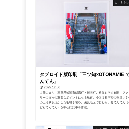
１．印刷
タブロイド版印刷「三ツ知×OTONAMIE 
んてん」
2025.12.30
山間のまち、三重県松阪市飯高町・飯南町。移住を考える際、ファ
リーの方々の重要なポイントになる教育。今回は飯南町の粥見小学
の土地柄を活かした地域学習や、粥見地区で行われいるてんてん（
どもてんてん）を中心に記事を作成。...