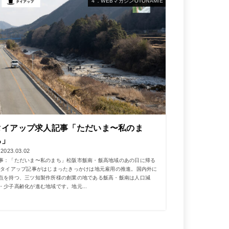
４．WEBマガジンOTONAMIE
タイアップ求人記事「ただいま〜私のま
ち」
2023.03.02
事：「ただいま〜私のまち」松阪市飯南・飯高地域のあの日に帰る
 タイアップ記事がはじまったきっかけは地元雇用の推進。国内外に
点を持つ、三ツ知製作所様の創業の地である飯高・飯南は人口減
・少子高齢化が進む地域です。地元...