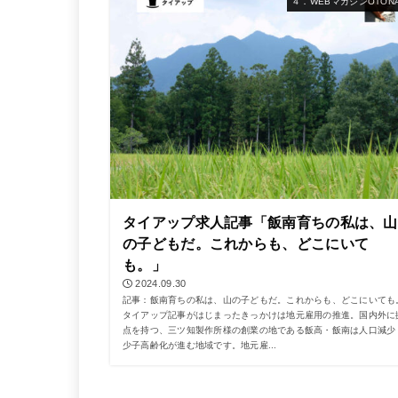
４．WEBマガジンOTONA
タイアップ求人記事「飯南育ちの私は、山
の子どもだ。これからも、どこにいて
も。」
2024.09.30
記事：飯南育ちの私は、山の子どもだ。これからも、どこにいても
タイアップ記事がはじまったきっかけは地元雇用の推進。国内外に
点を持つ、三ツ知製作所様の創業の地である飯高・飯南は人口減少
少子高齢化が進む地域です。地元雇...