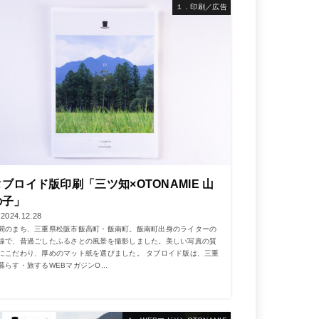
１．印刷／広告
タブロイド版印刷「三ツ知×OTONAMIE 山
の子」
2024.12.28
間のまち、三重県松阪市飯高町・飯南町。飯南町出身のライターの
線で、昔過ごしたふるさとの風景を撮影しました。美しい写真の質
にこだわり、厚めのマット紙を選びました。 タブロイド版は、三重
暮らす・旅するWEBマガジンO...