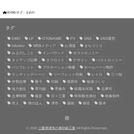
HOME
タグ : まめや
タグ
DMO
LP
OTONAMIE
PV
SNS
SNS運営
totutotu
WEBメディア
お洒落
まちづくり
みえのしごと
インバウンド
ガストロノミー
タイアップ記事
タブロイド
デザイン
バストロノミー
パンフレット
プロモーション映像
ホームページ制作
ランディングページ
リーフレット印刷
レトロ
三ツ知
伊勢志摩
冊子
印刷
善西寺
地域づくり
地方創生
季刊紙
専修寺
就職氷河期
志摩市
志摩時間
撮影
日々三重
明和観光商社
映像制作
求人
津のほん
津市
漫画
移住
製本
© 2026
三重県津市の寿印刷工業
All Rights Reserved.