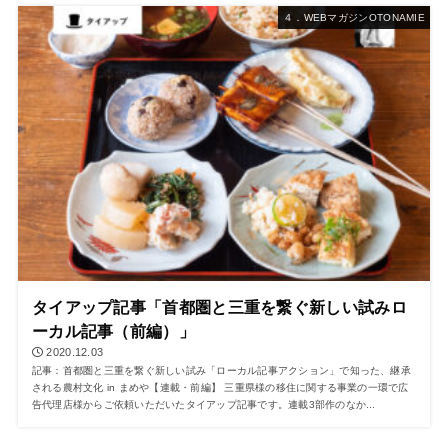
４．WEBマガジンOTONAMIE
タイアップ記事「首都圏と三重を繋ぐ新しい試みロ
ーカル記事（前編）」
2020.12.03
記事：首都圏と三重を繋ぐ新しい試み「ローカル記事アクション」で知った、継承
される農村文化 in まめや【連載・前編】 三重県様の移住に関する事業の一環で広
告代理店様からご依頼いただいたタイアップ記事です。連載3部作のなか...