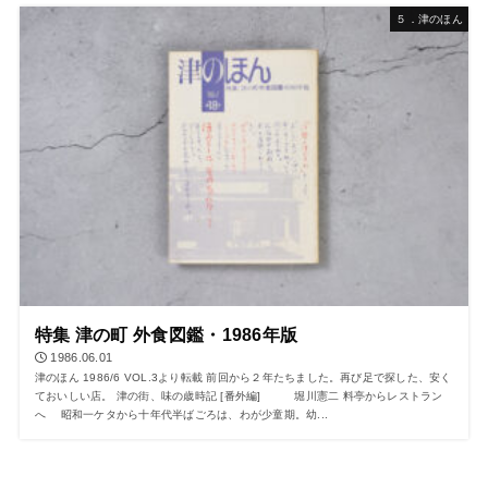
５．津のほん
特集 津の町 外食図鑑・1986年版
1986.06.01
津のほん 1986/6 VOL.3より転載 前回から２年たちました。再び足で探した、安く
ておいしい店。 津の街、味の歳時記 [番外編] 堀川憲二 料亭からレストラン
へ 昭和一ケタから十年代半ばごろは、わが少童期。幼...