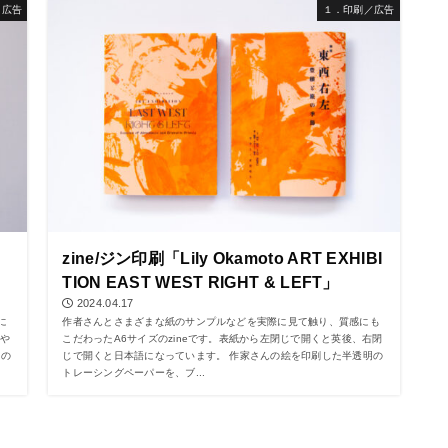
／広告
１．印刷／広告
zine/ジン印刷「Lily Okamoto ART EXHIBI
TION EAST WEST RIGHT & LEFT」
2024.04.17
に
作者さんとさまざまな紙のサンプルなどを実際に見て触り、質感にも
つや
こだわったA6サイズのzineです。表紙から左閉じで開くと英後、右閉
トの
じで開くと日本語になっています。 作家さんの絵を印刷した半透明の
トレーシングペーパーを、ブ...