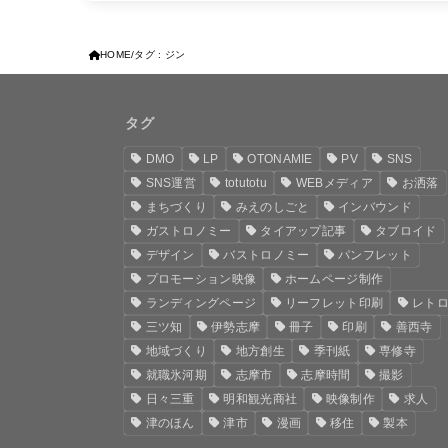
HOME
タグ : ジン
タグ
DMO
LP
OTONAMIE
PV
SNS
SNS運営
totutotu
WEBメディア
お洒落
まちづくり
みえのしごと
インバウンド
ガストロノミー
タイアップ記事
タブロイド
デザイン
バストロノミー
パンフレット
プロモーション映像
ホームページ制作
ランディングページ
リーフレット印刷
レト
三ツ知
伊勢志摩
冊子
印刷
善西寺
地域づくり
地方創生
季刊紙
専修寺
就職氷河期
志摩市
志摩時間
撮影
日々三重
明和観光商社
映像制作
求人
津のほん
津市
漫画
移住
製本