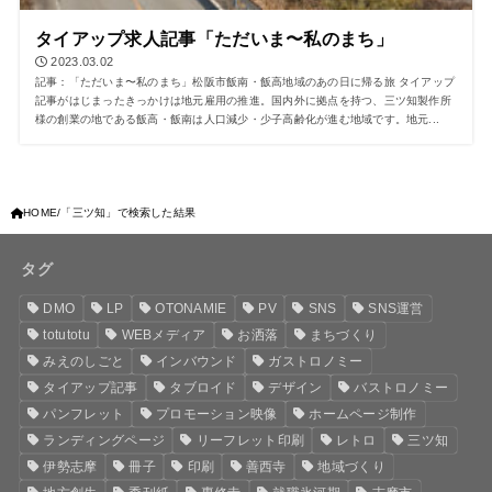
タイアップ求人記事「ただいま〜私のまち」
2023.03.02
記事：「ただいま〜私のまち」松阪市飯南・飯高地域のあの日に帰る旅 タイアップ
記事がはじまったきっかけは地元雇用の推進。国内外に拠点を持つ、三ツ知製作所
様の創業の地である飯高・飯南は人口減少・少子高齢化が進む地域です。地元...
HOME
「三ツ知」で検索した結果
タグ
DMO
LP
OTONAMIE
PV
SNS
SNS運営
totutotu
WEBメディア
お洒落
まちづくり
みえのしごと
インバウンド
ガストロノミー
タイアップ記事
タブロイド
デザイン
バストロノミー
パンフレット
プロモーション映像
ホームページ制作
ランディングページ
リーフレット印刷
レトロ
三ツ知
伊勢志摩
冊子
印刷
善西寺
地域づくり