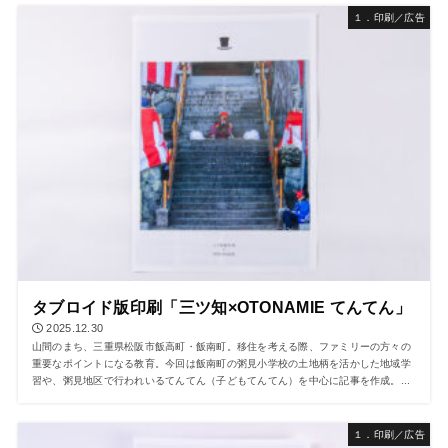
１．印刷／広告
タブロイド版印刷「三ツ知×OTONAMIE てんてん」
2025.12.30
山間のまち、三重県松阪市飯高町・飯南町。移住を考える際、ファミリーの方々の
重要なポイントになる教育。今回は飯南町の粥見小学校の土地柄を活かした地域学
習や、粥見地区で行われいるてんてん（子どもてんてん）を中心に記事を作成。...
１．印刷／広告