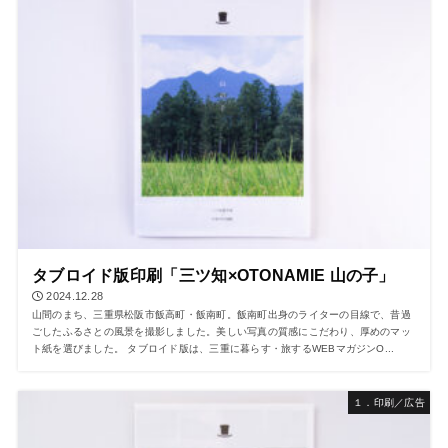
タブロイド版印刷「三ツ知×OTONAMIE 山の子」
2024.12.28
山間のまち、三重県松阪市飯高町・飯南町。飯南町出身のライターの目線で、昔過
ごしたふるさとの風景を撮影しました。美しい写真の質感にこだわり、厚めのマッ
ト紙を選びました。 タブロイド版は、三重に暮らす・旅するWEBマガジンO...
１．印刷／広告