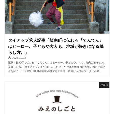
タイアップ求人記事「飯南町に伝わる『てんてん』
はヒーロー。子どもや大人も、地域が好きになる暮
らし方。」
2025.12.15
記事：飯南町に伝わる「てんてん」はヒーロー。子どもや大人も、地域が好きにな
る暮らし方。 タイアップ記事がはじまったきっかけは地元雇用の推進。国内外に拠
点を持つ、三ツ知製作所様の創業の地である飯高・飯南は人口減少・少子高齢...
ご案内